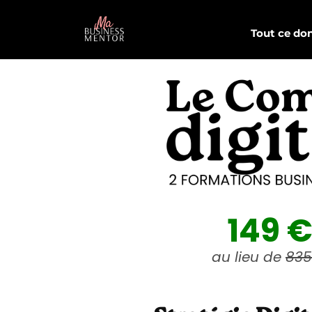
Tout ce don
149 
au lieu de
835