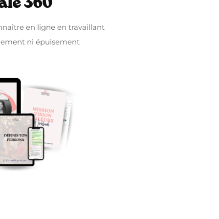
ale 360
nnaître en ligne en travaillant
illement ni épuisement